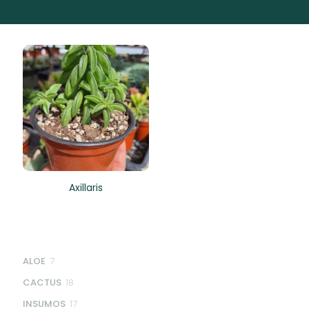
Axillaris
7
ALOE
7
products
18
CACTUS
18
products
17
INSUMOS
17