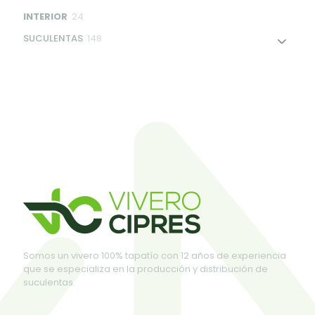
products
24
INTERIOR
24
products
148
SUCULENTAS
148
products
Somos un vivero 100% tapatío con 12 años de experiencia
que se especializa en la producción y distribución de
suculentas.