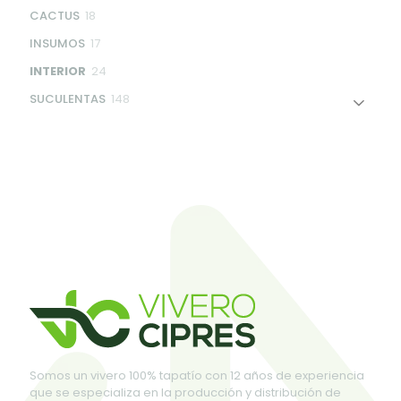
products
18
CACTUS
18
products
17
INSUMOS
17
products
24
INTERIOR
24
products
148
SUCULENTAS
148
products
Somos un vivero 100% tapatío con 12 años de experiencia
que se especializa en la producción y distribución de