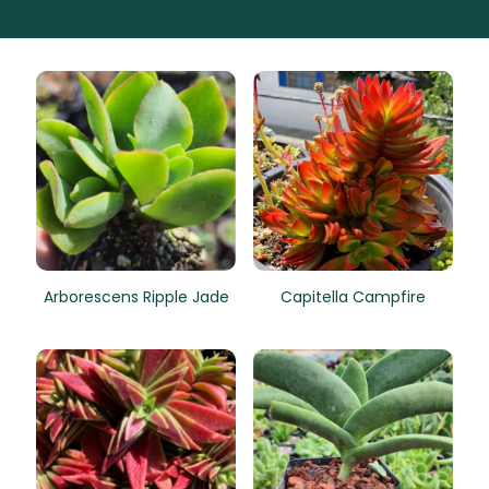
Arborescens Ripple Jade
Capitella Campfire