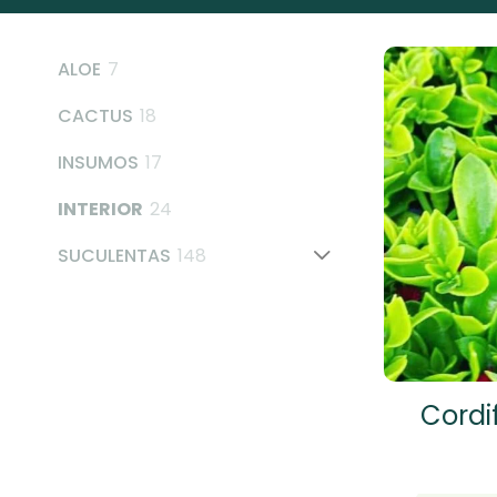
7
ALOE
7
products
18
CACTUS
18
products
17
INSUMOS
17
products
24
INTERIOR
24
products
148
SUCULENTAS
148
products
Cordi