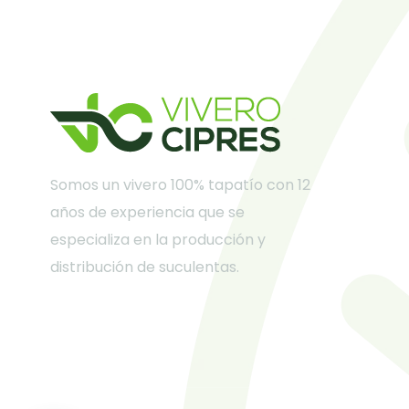
Somos un vivero 100% tapatío con 12
años de experiencia que se
especializa en la producción y
distribución de suculentas.