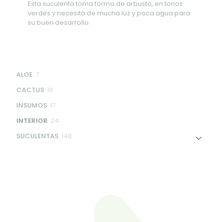
Esta suculenta toma forma de arbusto, en tonos
verdes y necesita de mucha luz y poca agua para
su buen desarrollo.
7
ALOE
7
products
18
CACTUS
18
products
17
INSUMOS
17
products
24
INTERIOR
24
products
148
SUCULENTAS
148
products