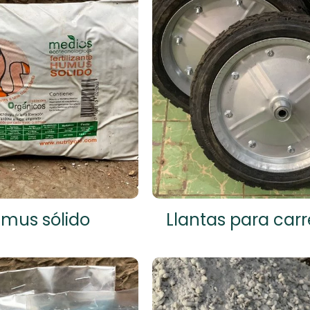
mus sólido
Llantas para carre