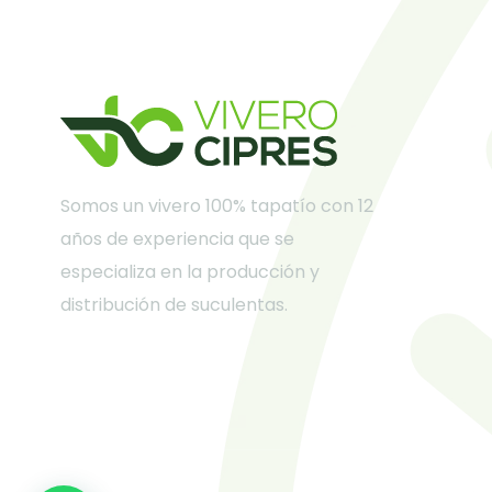
Somos un vivero 100% tapatío con 12
años de experiencia que se
especializa en la producción y
distribución de suculentas.