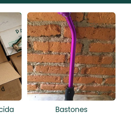
cida
Bastones