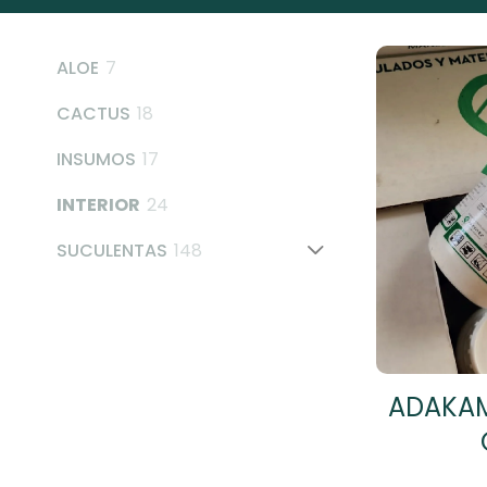
7
ALOE
7
products
18
CACTUS
18
products
17
INSUMOS
17
products
24
INTERIOR
24
products
148
SUCULENTAS
148
products
ADAKAM