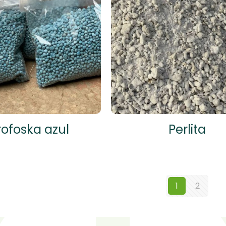
rofoska azul
Perlita
1
2