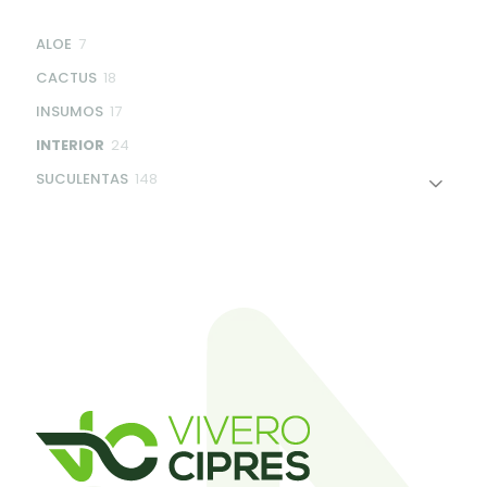
7
ALOE
7
products
18
CACTUS
18
products
17
INSUMOS
17
products
24
INTERIOR
24
products
148
SUCULENTAS
148
products