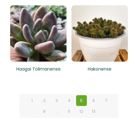
Haagai Tolimanensis
Hakonense
1
2
3
4
5
6
7
8
…
11
12
13