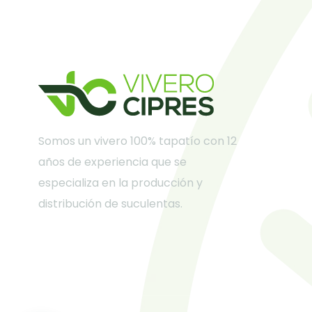
Somos un vivero 100% tapatío con 12
años de experiencia que se
especializa en la producción y
distribución de suculentas.