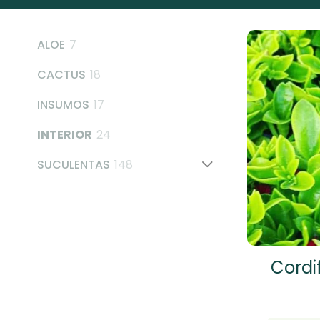
7
ALOE
7
products
18
CACTUS
18
products
17
INSUMOS
17
products
24
INTERIOR
24
products
148
SUCULENTAS
148
products
Cordi