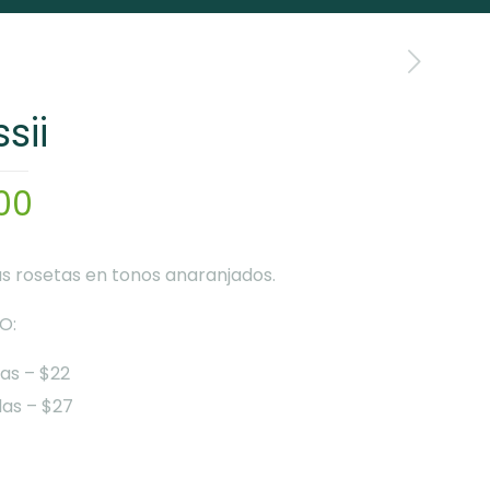
sii
00
 rosetas en tonos anaranjados.
O:
as – $22
as – $27