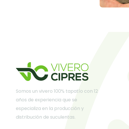
Somos un vivero 100% tapatío con 12
años de experiencia que se
especializa en la producción y
distribución de suculentas.