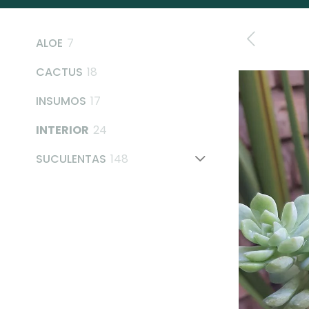
7
ALOE
7
products
18
CACTUS
18
products
17
INSUMOS
17
products
24
INTERIOR
24
products
148
SUCULENTAS
148
products