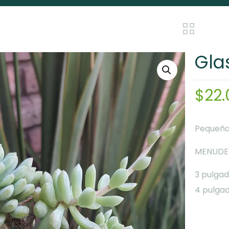
Glas
$
22.
Pequeñas
MENUDE
3 pulgad
4 pulgad