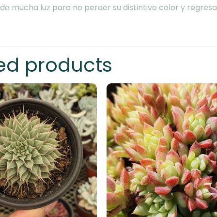
de mucha luz para no perder su distintivo color y regresa
ed products