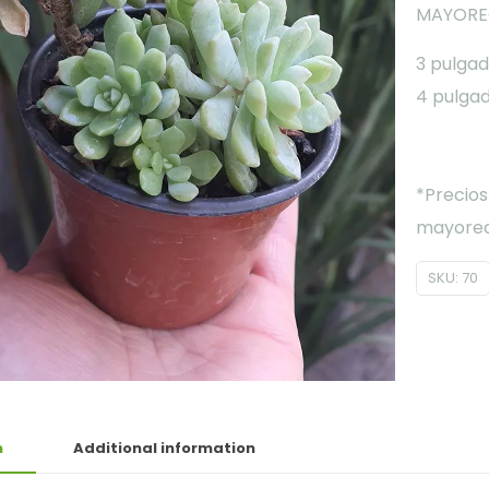
MAYORE
3 pulgad
4 pulgad
*Precios
mayoreo 
SKU:
70
n
Additional information