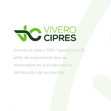
Somos un vivero 100% tapatío con 12
años de experiencia que se
especializa en la producción y
distribución de suculentas.