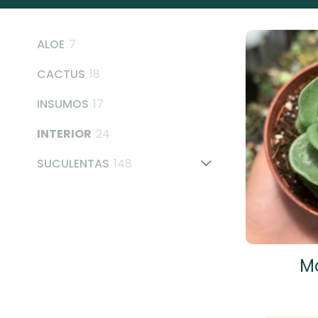
7
ALOE
7
products
18
CACTUS
18
products
17
INSUMOS
17
products
24
INTERIOR
24
products
148
SUCULENTAS
148
products
Mo