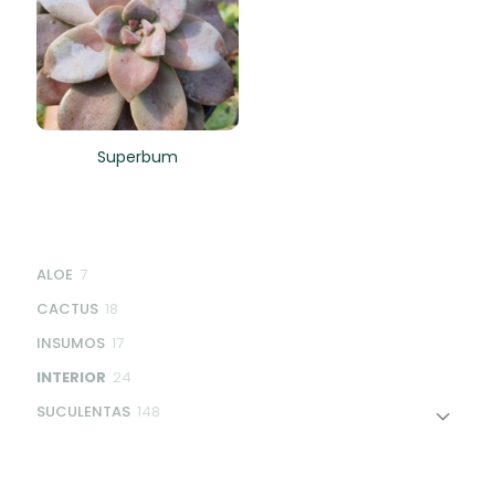
Superbum
7
ALOE
7
products
18
CACTUS
18
products
17
INSUMOS
17
products
24
INTERIOR
24
products
148
SUCULENTAS
148
products