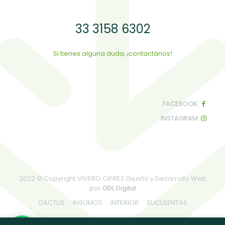
33 3158 6302
Si tienes alguna duda, ¡contactános!
FACEBOOK
INSTAGRAM
2022 © Copyright VIVERO CIPRES Diseño y Desarrollo Web
por
GDL Digital
CACTUS
INSUMOS
INTERIOR
SUCULENTAS