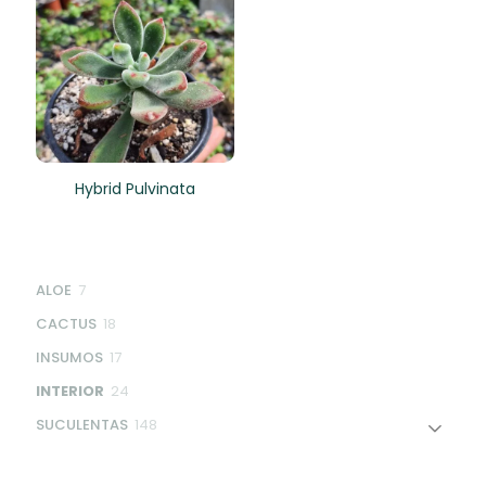
Hybrid Pulvinata
7
ALOE
7
products
18
CACTUS
18
products
17
INSUMOS
17
products
24
INTERIOR
24
products
148
SUCULENTAS
148
products