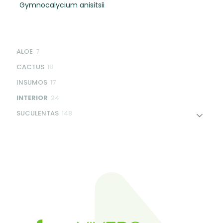
Gymnocalycium anisitsii
7
ALOE
7
products
18
CACTUS
18
products
17
INSUMOS
17
products
24
INTERIOR
24
products
148
SUCULENTAS
148
products