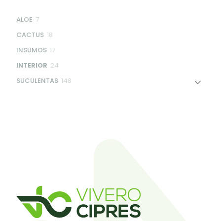
7
ALOE
7
products
18
CACTUS
18
products
17
INSUMOS
17
products
24
INTERIOR
24
products
148
SUCULENTAS
148
products