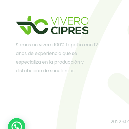
Somos un vivero 100% tapatío con 12
años de experiencia que se
especializa en la producción y
distribución de suculentas.
2022 © 