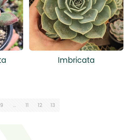
ta
Imbricata
9
…
11
12
13