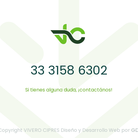
33 3158 6302
Si tienes alguna duda, ¡contactános!
Copyright VIVERO CIPRES Diseño y Desarrollo Web por
GD