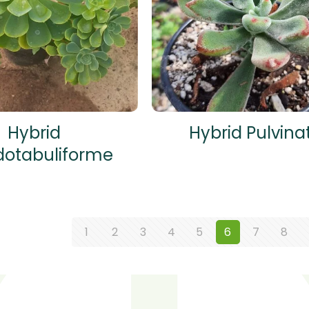
Hybrid
Hybrid Pulvina
dotabuliforme
1
2
3
4
5
6
7
8