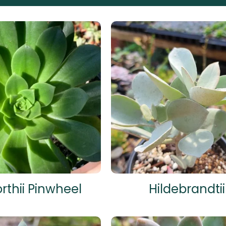
thii Pinwheel
Hildebrandtii