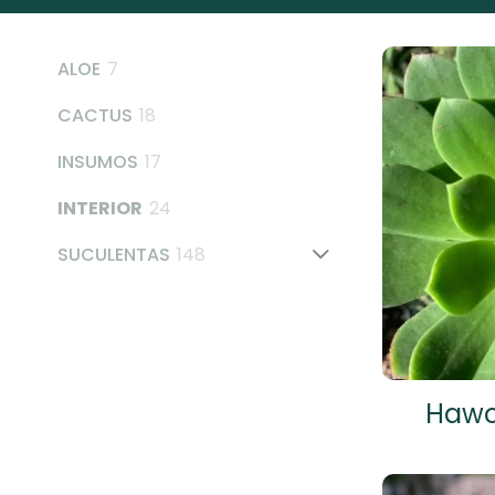
7
ALOE
7
products
18
CACTUS
18
products
17
INSUMOS
17
products
24
INTERIOR
24
products
148
SUCULENTAS
148
products
Hawor