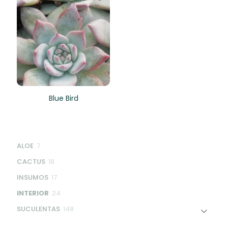
Blue Bird
7
ALOE
7
products
18
CACTUS
18
products
17
INSUMOS
17
products
24
INTERIOR
24
products
148
SUCULENTAS
148
products