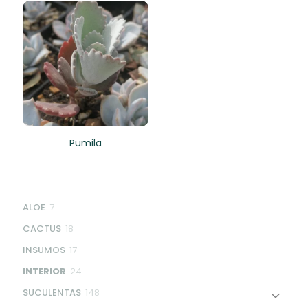
Pumila
7
ALOE
7
products
18
CACTUS
18
products
17
INSUMOS
17
products
24
INTERIOR
24
products
148
SUCULENTAS
148
products