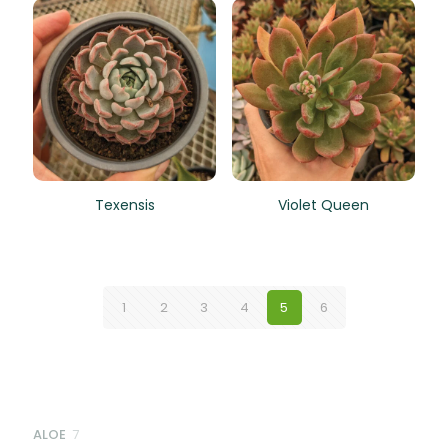
Texensis
Violet Queen
1
2
3
4
5
6
7
ALOE
7