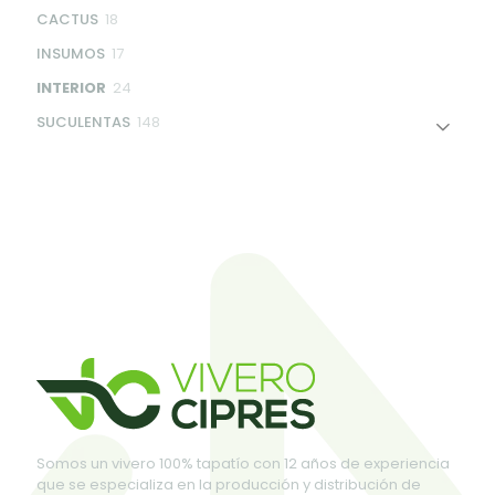
products
18
CACTUS
18
products
17
INSUMOS
17
products
24
INTERIOR
24
products
148
SUCULENTAS
148
products
Somos un vivero 100% tapatío con 12 años de experiencia
que se especializa en la producción y distribución de