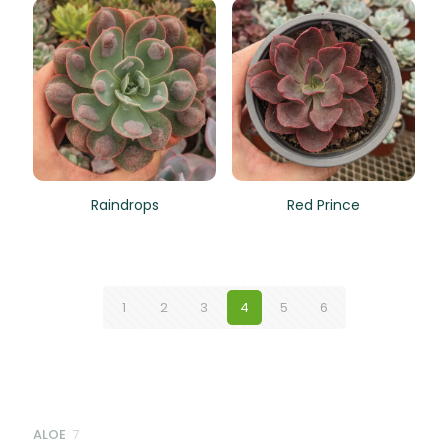
Raindrops
Red Prince
1
2
3
4
5
6
7
ALOE
7