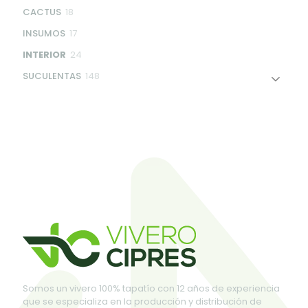
products
18
CACTUS
18
products
17
INSUMOS
17
products
24
INTERIOR
24
products
148
SUCULENTAS
148
products
Somos un vivero 100% tapatío con 12 años de experiencia
que se especializa en la producción y distribución de